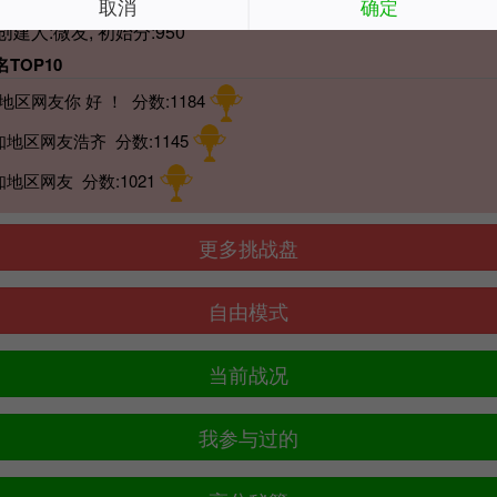
取消
确定
 创建人:微友, 初始分:950
TOP10
地区网友你 好 ！ 分数:1184
知地区网友浩齐 分数:1145
知地区网友 分数:1021
更多挑战盘
自由模式
当前战况
我参与过的