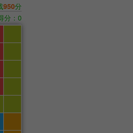
战
950
分
得分：0