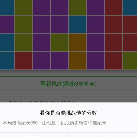
重新挑战(剩余3次机会)
：
看你是否能挑战他的分数
超过950才能挑战成功
本局最高纪录950，由创建，挑战历史请看详细纪录
雄榜
共被挑战
6
次